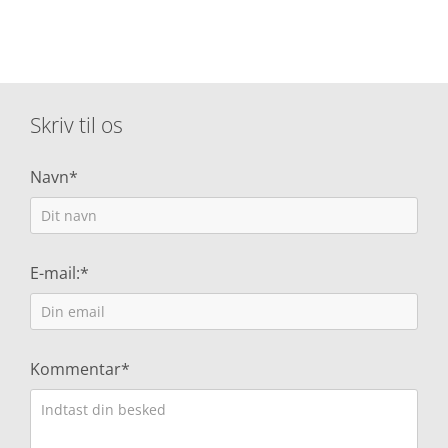
Skriv til os
Navn*
E-mail:*
Kommentar*