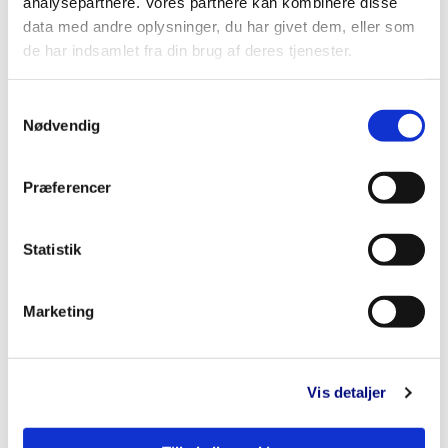
analysepartnere. Vores partnere kan kombinere disse
følgende:
data med andre oplysninger, du har givet dem, eller som
de har indsamlet fra din brug af deres tjenester.
Revision
Samtykkevalg
Skat
Nødvendig
Økonomisk rådgivning
Præferencer
Regnskab
Selvangivelser
Statistik
Dataløn
Marketing
Hjælp til start af virksomhed
Køb og salg af virksomhed
Vis detaljer
Ophør af virksomhed