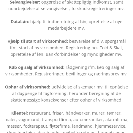
Selvangivelser:
opgørelse af skattepligtig indkomst, samt
udarbejdelse af selvangivelser, forskudsregistreringer mv.
DataLøn:
hjælp til indberetning af løn, oprettelse af nye
medarbejdere mv.
Hjælp til start af virksomhed:
besvarelse af div. spørgsmål
ifm. start af ny virksomhed. Registrering hos Told & Skat,
oprettelse af løn. Bankforbindelser og myndigheder mv.
Køb og salg af virksomhed:
rådgivning ifm. køb og salg af
virksomheder. Registreringer, bevillinger og næringsbrev mv.
Ophør af virksomhed:
udfyldelse af skemaer mv. til opnåelse
af dagpenge til fagforening, herunder beregning af de
skattemæssige konsekvenser efter ophør af virksomhed.
Klientel:
restaurant, frisør, håndværker, murer, tømrer,
maler, vognmand, transportfirma, automekaniker, alarmfirma,
massør, fodterapeut, flyttefirma, landmand, hjemmeservice,
skorstensfejer, dyrehandel, møbelforretning, hundetræner,