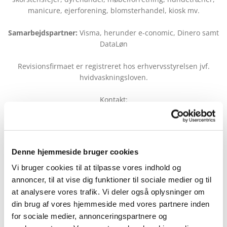
manicure, ejerforening, blomsterhandel, kiosk mv.
Samarbejdspartner:
Visma, herunder e-conomic, Dinero samt
DataLøn
Revisionsfirmaet er registreret hos erhvervsstyrelsen jvf.
hvidvaskningsloven.
Kontakt:
revisionsfirmaet@rra.dk
CVR: 14616403
Denne hjemmeside bruger cookies
Vi bruger cookies til at tilpasse vores indhold og
annoncer, til at vise dig funktioner til sociale medier og til
at analysere vores trafik. Vi deler også oplysninger om
din brug af vores hjemmeside med vores partnere inden
Revisionsfirmaet René R.
for sociale medier, annonceringspartnere og
Andersen beskæftiger sig med