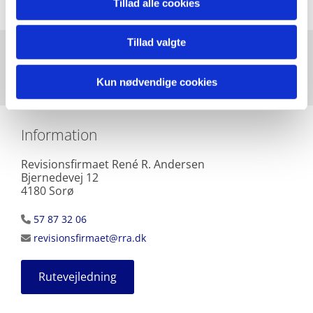
Tillad alle cookies
Tillad valgte
Kontakt
Kun nødvendige cookies
Information
Revisionsfirmaet René R. Andersen
Bjernedevej 12
4180 Sorø
57 87 32 06

revisionsfirmaet@rra.dk

Rutevejledning